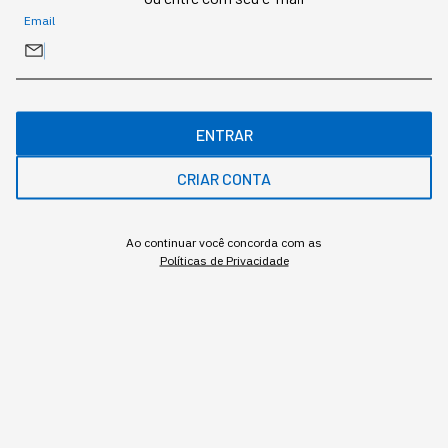
Gostou deste conteúdo? Deixa que a gente te avisa
Email
quando surgirem assuntos relacionados!
ME AVISE
ENTRAR
CRIAR CONTA
Ao continuar você concorda com as
Políticas de Privacidade