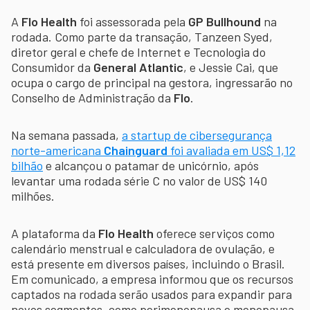
A
Flo Health
foi assessorada pela
GP Bullhound
na
rodada. Como parte da transação, Tanzeen Syed,
diretor geral e chefe de Internet e Tecnologia do
Consumidor da
General Atlantic
, e Jessie Cai, que
ocupa o cargo de principal na gestora, ingressarão no
Conselho de Administração da
Flo
.
Na semana passada,
a startup de cibersegurança
norte-americana
Chainguard
foi avaliada em US$ 1,12
bilhão
e alcançou o patamar de unicórnio, após
levantar uma rodada série C no valor de US$ 140
milhões.
A plataforma da
Flo Health
oferece serviços como
calendário menstrual e calculadora de ovulação, e
está presente em diversos países, incluindo o Brasil.
Em comunicado, a empresa informou que os recursos
captados na rodada serão usados para expandir para
novos segmentos, como perimenopausa e menopausa,