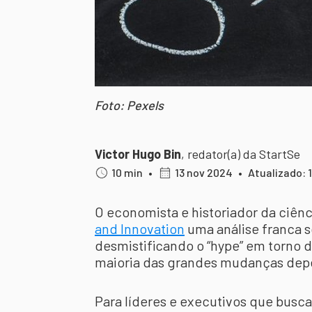
Foto: Pexels
Victor Hugo Bin
,
redator(a) da StartSe
10 min
•
13 nov 2024
•
Atualizado: 
O economista e historiador da ciên
and Innovation
uma análise franca s
desmistificando o “hype” em torno
maioria das grandes mudanças depe
Para líderes e executivos que bus