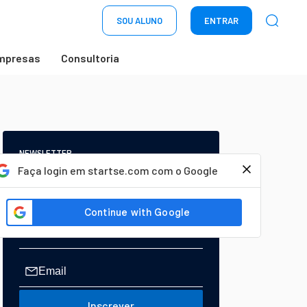
SOU ALUNO
ENTRAR
mpresas
Consultoria
NEWSLETTER
Start Seu dia:
Faça login em startse.com com o Google
A Newsletter do AGORA!
Inscrever