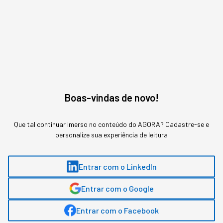
YouTube, tendo alcançado mais de 1 bilhão de views.
A marca é pioneira no setor de podcasts. O NerdCast,
que está no ar há 15 anos, foi o primeiro podcast do
Brasil a atingir o marco de um bilhão de downloads. O
feito foi alcançado em 2019. Em outras redes, a
plataforma conta com 3 milhões de seguidores no
Twitter e 1,3 milhão de seguidores no Instagram.
Boas-vindas de novo!
Que tal continuar imerso no conteúdo do AGORA? Cadastre-se e
personalize sua experiência de leitura
POR QUE O MAGALU ESTÁ INVESTINDO EM
CONTEÚDO?
Entrar com o LinkedIn
Entrar com o Google
Entrar com o Facebook