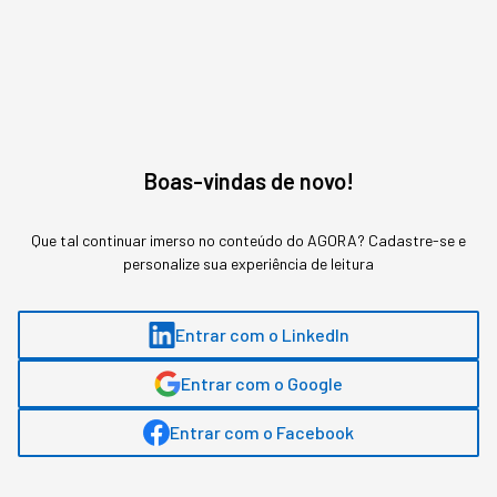
Assuntos relacionados
Boas-vindas de novo!
Inovação
Livros
Dicas
Que tal continuar imerso no conteúdo do AGORA? Cadastre-se e
personalize sua experiência de leitura
Ana Julia Guimarães
,
Produtora de Conteúdo
Jornalista. Possui experiência no mercado financeiro, social media e
Entrar com o LinkedIn
customer experience. Passou pela XP Inc.
Entrar com o Google
Entrar com o Facebook
MAIS SOBRE O ASSUNTO
Leia o próximo artigo