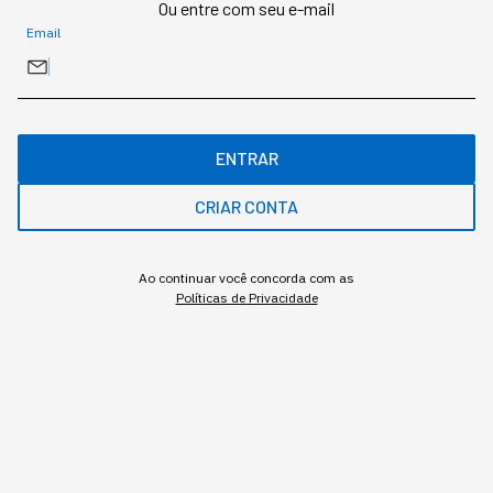
Ou entre com seu e-mail
Email
INOVAÇÃO
Os robôs, que antes eram só
ENTRAR
da fábrica, estão sendo
CRIAR CONTA
"promovidos"
Ao continuar você concorda com as
Aos poucos, a presença de robôs está virando o
Políticas de Privacidade
novo normal dos negócios de alta performance.