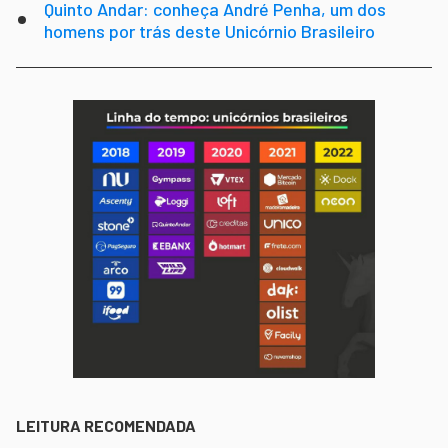
Quinto Andar: conheça André Penha, um dos
homens por trás deste Unicórnio Brasileiro
LEITURA RECOMENDADA