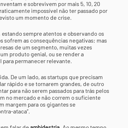
inventam e sobrevivem por mais 5, 10, 20
praticamente impossível não ter passado por
revisto um momento de crise.
 estando sempre atentos e observando os
os sofrem as consequências negativas; mas
mpresas de um segmento, muitas vezes
um produto genial, ou se render a
I para permanecer relevante.
ida. De um lado, as startups que precisam
lar rápido e se tornarem grandes, de outro
tar para não serem passados para trás pelos
sam no mercado e não correm o suficiente
m margem para os gigantes se
ontra-ataca”.
sem falar de
ambidestria
. Ao mesmo tempo