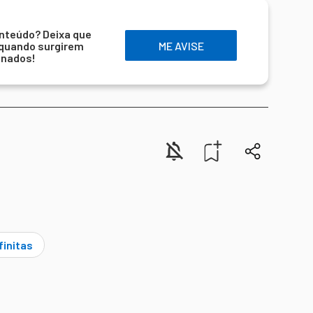
nteúdo? Deixa que
 quando surgirem
ME AVISE
onados!
finitas