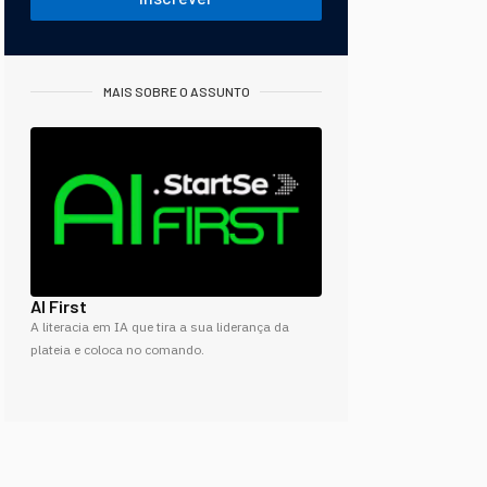
MAIS SOBRE O ASSUNTO
AI First
A literacia em IA que tira a sua liderança da
plateia e coloca no comando.