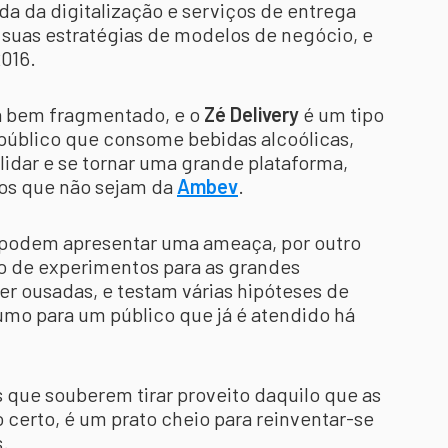
a da digitalização e serviços de entrega
 suas estratégias de modelos de negócio, e
2016.
á bem fragmentado, e o
Zé Delivery
é um tipo
público que consome bebidas alcoólicas,
idar e se tornar uma grande plataforma,
os que não sejam da
Ambev
.
as podem apresentar uma ameaça, por outro
o de experimentos para as grandes
r ousadas, e testam várias hipóteses de
o para um público que já é atendido há
que souberem tirar proveito daquilo que as
 certo, é um prato cheio para reinventar-se
s.