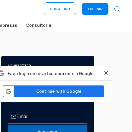
SOU ALUNO
ENTRAR
mpresas
Consultoria
NEWSLETTER
Start Seu dia:
Faça login em startse.com com o Google
A Newsletter do AGORA!
Inscrever