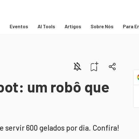
s
Eventos
AI Tools
Artigos
Sobre Nós
Para E
bot: um robô que
 servir 600 gelados por dia. Confira!