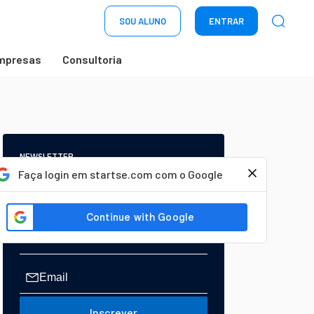
SOU ALUNO
ENTRAR
mpresas
Consultoria
NEWSLETTER
Start Seu dia:
Faça login em startse.com com o Google
A Newsletter do AGORA!
Inscrever