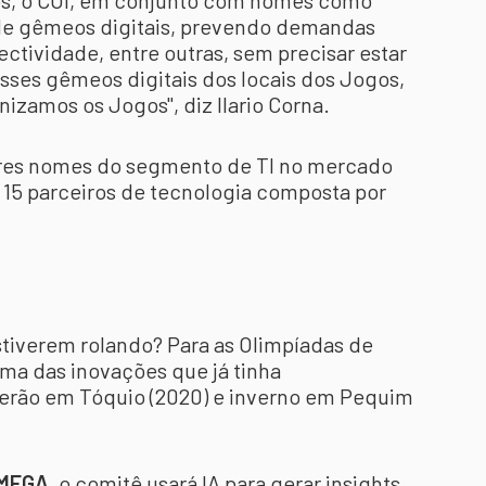
gos, o COI, em conjunto com nomes como
de gêmeos digitais, prevendo demandas
ectividade, entre outras, sem precisar estar
esses gêmeos digitais dos locais dos Jogos,
zamos os Jogos", diz Ilario Corna.
res nomes do segmento de TI no mercado
15 parceiros de tecnologia composta por
stiverem rolando? Para as Olimpíadas de
ima das inovações que já tinha
erão em Tóquio (2020) e inverno em Pequim
MEGA
, o comitê usará IA para gerar insights