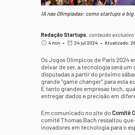
IA nas Olimpíadas: como startups e big
Redação Startups
,
conteúdo exclusivo
4 min
•
24 jul 2024
•
Atualizado: 26
Os Jogos Olímpicos de Paris 2024 e
deixar de ser, a tecnologia será um
disputadas a partir do próximo sábad
grande "game changer" para esta ediç
E tanto grandes empresas tech, qua
entregar dados e precisão em dife
Em comunicado no site do
Comitê O
comitê Thomas Bach ressaltou que a i
inovadores em tecnologia para o es