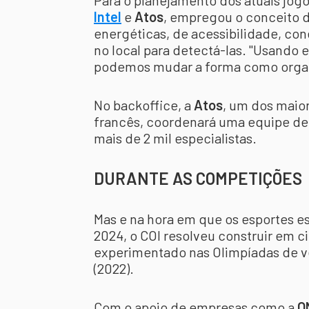
Para o planejamento dos atuais jo
Intel
e
Atos
, empregou o conceito 
energéticas, de acessibilidade, con
no local para detectá-las. "Usando 
podemos mudar a forma como organi
No backoffice, a
Atos
, um dos maio
francês, coordenará uma equipe de 
mais de 2 mil especialistas.
DURANTE AS COMPETIÇÕES
Mas e na hora em que os esportes e
2024, o COI resolveu construir em c
experimentado nas Olimpíadas de v
(2022).
Com o apoio de empresas como a
O