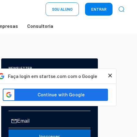
SOU ALUNO
ENTRAR
mpresas
Consultoria
NEWSLETTER
Start Seu dia:
Faça login em startse.com com o Google
A Newsletter do AGORA!
Inscrever