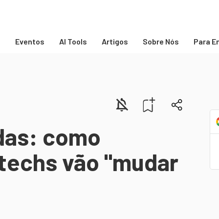
s
Eventos
AI Tools
Artigos
Sobre Nós
Para E
adas: como
 techs vão "mudar