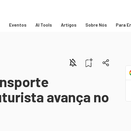
s
Eventos
AI Tools
Artigos
Sobre Nós
Para E
ansporte
turista avança no