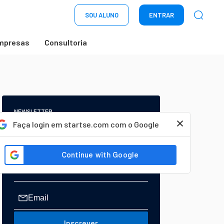
SOU ALUNO
ENTRAR
mpresas
Consultoria
NEWSLETTER
Start Seu dia:
Faça login em startse.com com o Google
A Newsletter do AGORA!
Inscrever