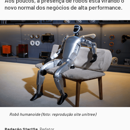
Aos poucos, a presença de robôs está virando o
novo normal dos negócios de alta performance.
Robô humanoide (foto: reprodução site unitree)
Redação StartSe
,
Redator