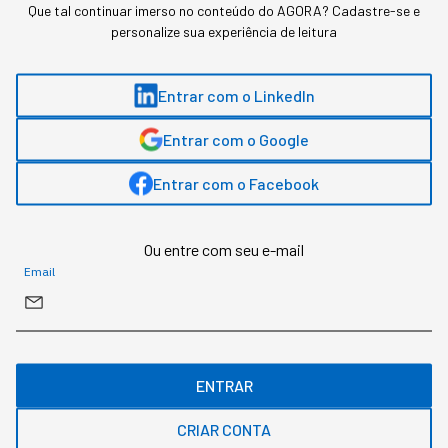
Inteligência Artificial
Que tal continuar imerso no conteúdo do AGORA? Cadastre-se e
personalize sua experiência de leitura
Duas pesquisas mediram a resistência dentro
das empresas, e um estudo da Apollo descreve
Entrar com o LinkedIn
o mecanismo econômico que corre em paralelo.
Entrar com o Google
Entrar com o Facebook
Ou entre com seu e-mail
Email
ENTRAR
CRIAR CONTA