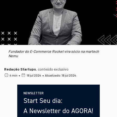
Fundador do E-Commerce Rocket vira sócio na martech
Nemu
Redação Startups
,
conteúdo exclusivo
•
•
4 min
18 jul 2024
Atualizado: 18 jul 2024
NEWSLETTER
Start Seu dia:
A Newsletter do AGORA!