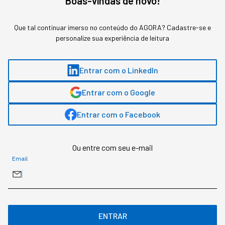
Boas-vindas de novo!
Americanas
Que tal continuar imerso no conteúdo do AGORA? Cadastre-se e
personalize sua experiência de leitura
Tainá Freitas
,
jornalista da StartSe
Entrar com o LinkedIn
Jornalista formada pela Faculdade Cásper Líbero. Apresenta o podcast
Entrar com o Google
Agora em 10 na StartSe e também atua na área de Comunidades na empresa.
É especialista em inovação, tecnologia e negócios.
Entrar com o Facebook
MAIS SOBRE O ASSUNTO
Ou entre com seu e-mail
Email
Leia o próximo artigo
GESTÃO DO NEGÓCIO
ENTRAR