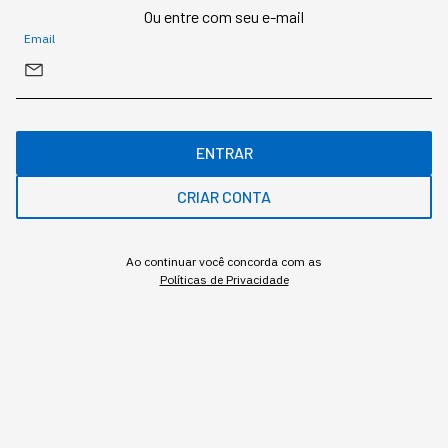
Ou entre com seu e-mail
NEWSLETTER
Email
Start Seu dia:
A Newsletter do AGORA!
ENTRAR
CRIAR CONTA
Inscrever
Ao continuar você concorda com as
Políticas de Privacidade
A pressão para decidir rápido virou padrão em
qualquer cargo de liderança, mas velocidade e
qualidade de decisão não são a mesma coisa, e
confundir as duas é um dos erros mais caros que um
executivo pode cometer sob pressão. Treinar esse