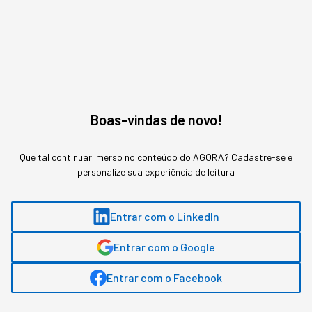
Boas-vindas de novo!
Que tal continuar imerso no conteúdo do AGORA? Cadastre-se e
personalize sua experiência de leitura
Entrar com o LinkedIn
Entenda o que é fadiga decisória e como treinar julgamento
de liderança antes da pressão da crise chegar.
Entrar com o Google
Redação StartSe
,
Redator
Entrar com o Facebook
•
•
7 min
7 ago 2026
Atualizado: 7 ago 2026