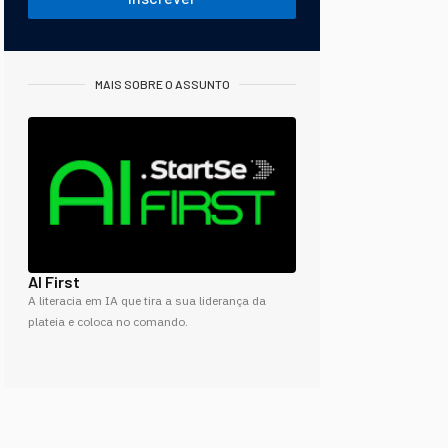
MAIS SOBRE O ASSUNTO
AI First
A literacia em IA que tira a sua liderança da
plateia e coloca no comando.