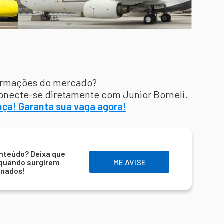
formações do mercado?
onecte-se diretamente com Junior Borneli.
ença! Garanta sua vaga agora!
nteúdo? Deixa que
 quando surgirem
ME AVISE
onados!