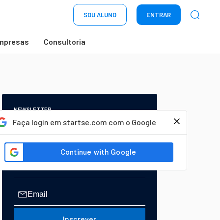
SOU ALUNO
ENTRAR
mpresas
Consultoria
NEWSLETTER
Start Seu dia:
Faça login em startse.com com o Google
A Newsletter do AGORA!
Inscrever