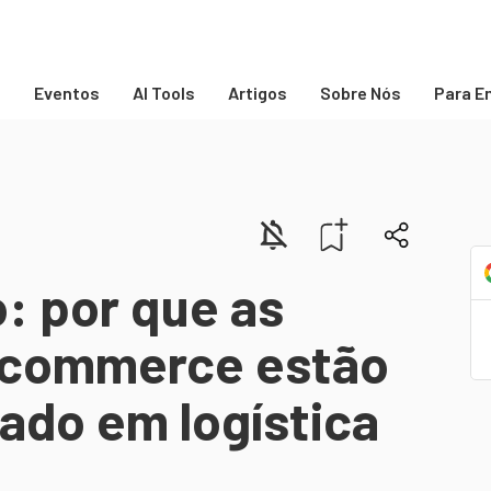
s
Eventos
AI Tools
Artigos
Sobre Nós
Para E
o: por que as
-commerce estão
ado em logística