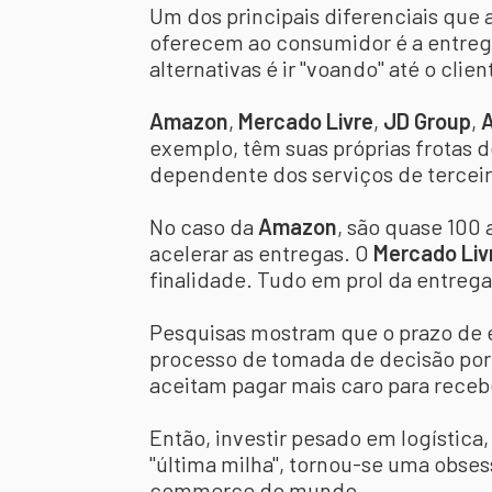
Um dos principais diferenciais qu
oferecem ao consumidor é a entrega
alternativas é ir "voando" até o clien
Amazon
,
Mercado Livre
,
JD Group
,
A
exemplo, têm suas próprias frotas d
dependente dos serviços de terceir
No caso da
Amazon
, são quase 100
acelerar as entregas. O
Mercado Liv
finalidade. Tudo em prol da entrega
Pesquisas mostram que o prazo de e
processo de tomada de decisão por 
aceitam pagar mais caro para receb
Então, investir pesado em logística,
"última milha", tornou-se uma obse
commerce do mundo.