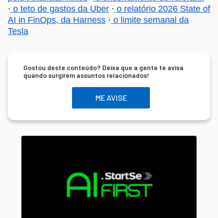
·
o teto de gastos da Uber
·
o relatório 2026 State of
AI in FinOps, da Harness
·
o limite semanal da
Tesla
Gostou deste conteúdo? Deixa que a gente te avisa
quando surgirem assuntos relacionados!
ME AVISE