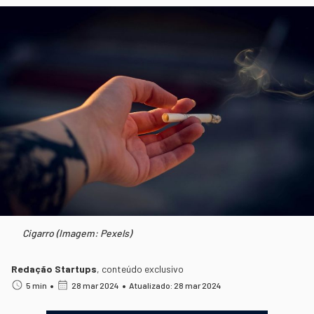
Cigarro (Imagem: Pexels)
Redação Startups
,
conteúdo exclusivo
•
•
5 min
28 mar 2024
Atualizado: 28 mar 2024