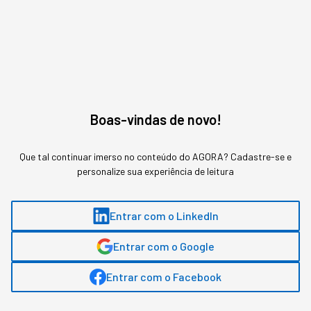
2. Cortar empregos virou estratégia padrão
Não importa mais se a economia está estável ou se
os lucros estão bons. Empresas estão cortando
para financiar IA porque quem não investir agora
fica para trás. É corrida armamentista tecnológica
Boas-vindas de novo!
disfarçada de "reestruturação".
Que tal continuar imerso no conteúdo do AGORA? Cadastre-se e
3. O mercado não premia mais incompetência
personalize sua experiência de leitura
Anunciar demissões sem apresentar plano claro de
Entrar com o LinkedIn
crescimento pós-IA é sinal de fraqueza, não de
eficiência. Investidores não querem empresas que
Entrar com o Google
sobrevivem cortando - querem empresas que
prosperam transformando.
Entrar com o Facebook
A ESCOLHA QUE CADA LÍDER PRECISA