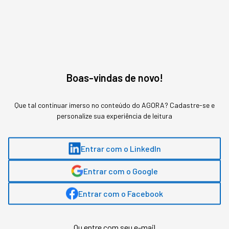
Boas-vindas de novo!
Que tal continuar imerso no conteúdo do AGORA? Cadastre-se e
personalize sua experiência de leitura
Esse valor faria muitas empresas médias fecharem as portas,
para a Amazon, entra no backlog de "aprendizados"
Entrar com o LinkedIn
Redação StartSe
,
Redator
•
•
10 min
5 ago 2026
Atualizado: 5 ago 2026
Entrar com o Google
Entrar com o Facebook
NEWSLETTER
Start Seu dia:
Ou entre com seu e-mail