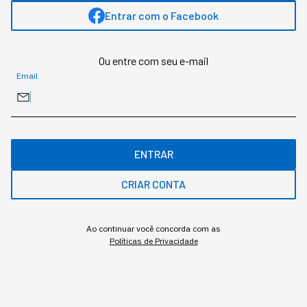
GESTÃO DO NEGÓCIO
Entrar com o Facebook
Um terço da sua empresa
Ou entre com seu e-mail
sabota a adoção em
Email
Inteligência Artificial
Duas pesquisas mediram a resistência dentro
das empresas, e um estudo da Apollo descreve
ENTRAR
o mecanismo econômico que corre em paralelo.
CRIAR CONTA
Ao continuar você concorda com as
Políticas de Privacidade