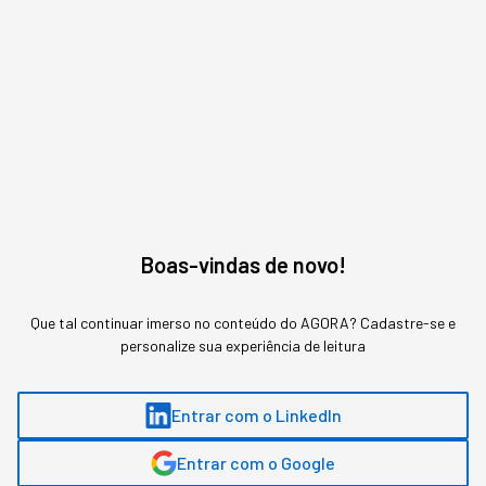
Assuntos relacionados
Negócios
Oimenu
Boas-vindas de novo!
Que tal continuar imerso no conteúdo do AGORA? Cadastre-se e
personalize sua experiência de leitura
MAIS SOBRE O ASSUNTO
Leia o próximo artigo
Entrar com o LinkedIn
Entrar com o Google