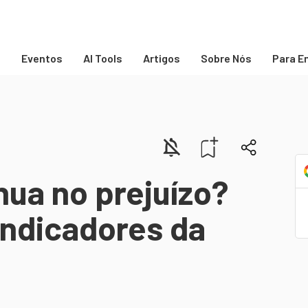
s
Eventos
AI Tools
Artigos
Sobre Nós
Para E
nua no prejuízo?
indicadores da