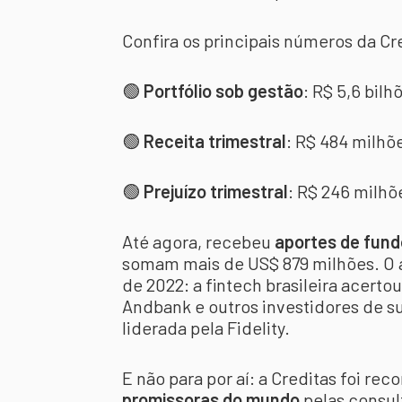
Confira os principais números da Cre
🟢
Portfólio sob gestão
: R$ 5,6 bilh
🟢
Receita trimestral
: R$ 484 milhõ
🟢
Prejuízo trimestral
: R$ 246 milhõ
Até agora, recebeu
aportes de fund
somam mais de US$ 879 milhões. O a
de 2022: a fintech brasileira acer
Andbank e outros investidores de s
liderada pela Fidelity.
E não para por aí: a Creditas foi r
promissoras do mundo
pelas consul