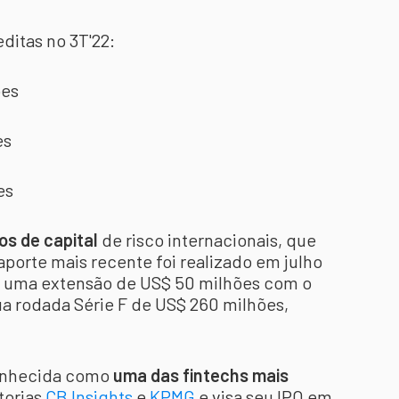
ditas no 3T'22:
ões
es
es
os de capital
de risco internacionais, que
porte mais recente foi realizado em julho
tou uma extensão de US$ 50 milhões com o
ua rodada Série F de US$ 260 milhões,
econhecida como
uma das fintechs mais
torias
CB Insights
e
KPMG
e visa seu IPO em