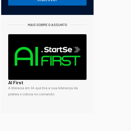
MAIS SOBRE O ASSUNTO
AI First
A literacia em IA que tira a sua liderança da
plateia e coloca no comando.