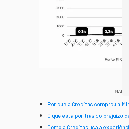
MAIS 
Por que a Creditas comprou a Mi
O que está por trás do prejuízo 
Como a Creditas usa a experiênci