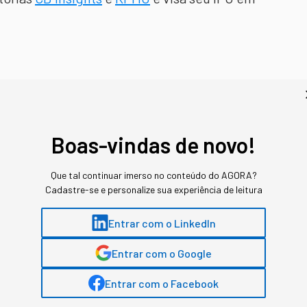
ês segmentos (auto, imobiliário e benefícios
tão (crédito)
atingiu o marco de R$ 5 bilhões
scimento visto no período foi atribuído à
Boas-vindas de novo!
 do terceiro trimestre do ano passado.
Que tal continuar imerso no conteúdo do AGORA?
Cadastre-se e personalize sua experiência de leitura
Entrar com o LinkedIn
Entrar com o Google
Entrar com o Facebook