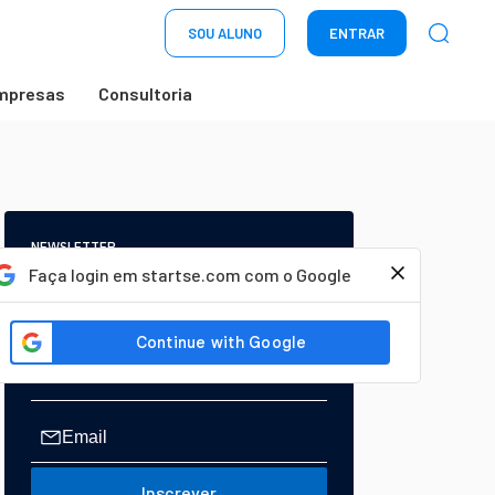
SOU ALUNO
ENTRAR
mpresas
Consultoria
NEWSLETTER
Start Seu dia:
Faça login em startse.com com o Google
A Newsletter do AGORA!
Inscrever