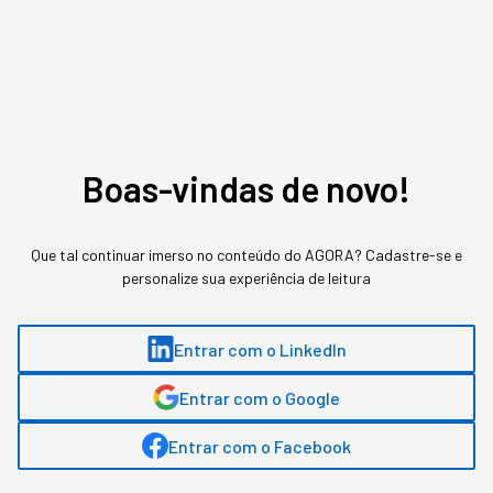
H3: AS FERRAMENTAS CERTAS
Ferramentas podem ser o divisor de águas para
otimizar tempo, elevar a qualidade e escalar seu
negócio. Exemplos:
Boas-vindas de novo!
;
ChatGPT
;
Midjourney
Que tal continuar imerso no conteúdo do AGORA? Cadastre-se e
personalize sua experiência de leitura
;
Mailchimp
;
Hootsuite
Entrar com o LinkedIn
.
Zapier
Entrar com o Google
Entrar com o Facebook
H3: UM ECOSSISTEMA PRÓPRIO