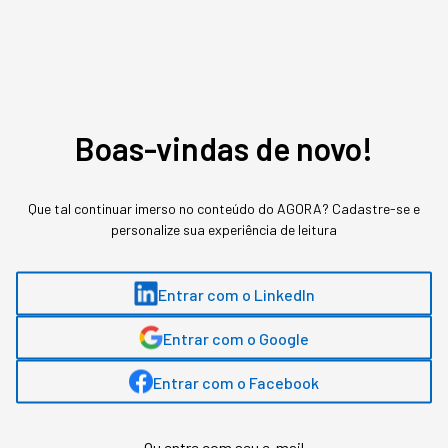
Boas-vindas de novo!
Que tal continuar imerso no conteúdo do AGORA? Cadastre-se e
personalize sua experiência de leitura
Entrar com o LinkedIn
Assuntos relacionados
Entrar com o Google
Rappi
Entrar com o Facebook
Redação Startups
,
conteúdo exclusivo
Ou entre com seu e-mail