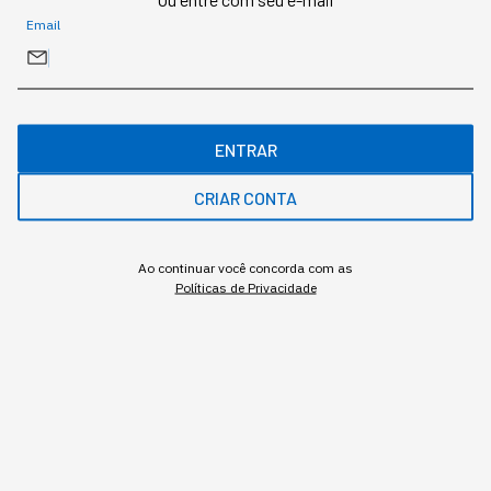
Email
O mais conceituado portal sobre startups do Brasil. Veja mais em
www.startups.com.br.
MAIS SOBRE O ASSUNTO
ENTRAR
CRIAR CONTA
Leia o próximo artigo
Ao continuar você concorda com as
Políticas de Privacidade
GESTÃO DO NEGÓCIO
Um terço da sua empresa
sabota a adoção em
Inteligência Artificial