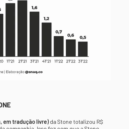
TONE
 em tradução livre)
da Stone totalizou R$
 da companhia. Isso fez com que a Stone