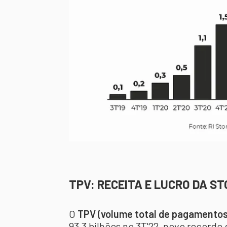
TPV: RECEITA E LUCRO DA S
O
TPV (volume total de pagamentos,
93,3 bilhões no 3T'22, novo recorde