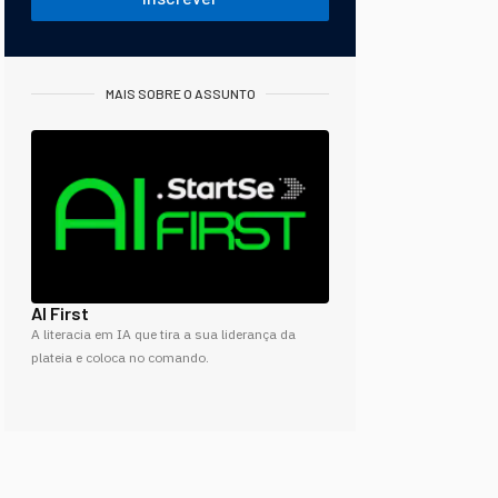
MAIS SOBRE O ASSUNTO
AI First
A literacia em IA que tira a sua liderança da
plateia e coloca no comando.