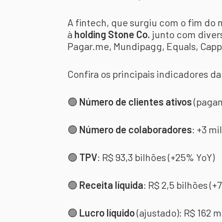
A fintech, que surgiu com o fim do
à
holding Stone Co.
junto com dive
Pagar.me, Mundipagg, Equals, Cappt
Confira os principais indicadores da 
🟢
Número de clientes ativos
(pagam
🟢
Número de colaboradores
: +3 mil
🟢
TPV
: R$ 93,3 bilhões (+25% YoY)
🟢
Receita líquida
: R$ 2,5 bilhões (+
🟢
Lucro líquido
(ajustado): R$ 162 m