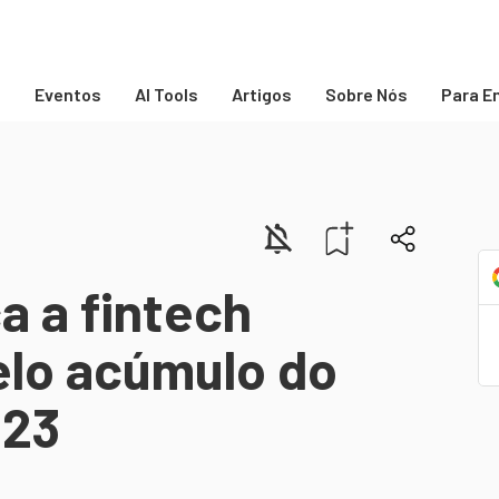
s
Eventos
AI Tools
Artigos
Sobre Nós
Para E
a a fintech
elo acúmulo do
B23