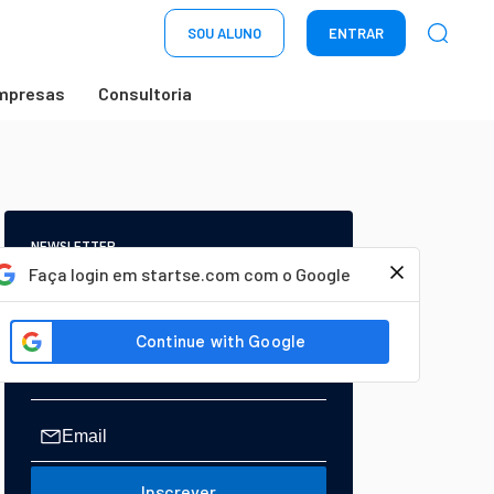
SOU ALUNO
ENTRAR
mpresas
Consultoria
NEWSLETTER
Start Seu dia:
Faça login em startse.com com o Google
A Newsletter do AGORA!
Inscrever