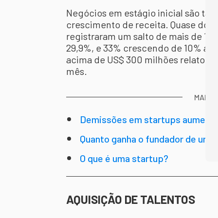
Negócios em estágio inicial são t
crescimento de receita. Quase dois 
registraram um salto de mais de 1
29,9%, e 33% crescendo de 10% a 
acima de US$ 300 milhões relatou c
mês.
MAIS 
Demissões em startups aumenta
Quanto ganha o fundador de uma
O que é uma startup?
AQUISIÇÃO DE TALENTOS