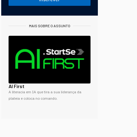
MAIS SOBRE O ASSUNTO
AI First
A literacia em IA que tira a sua liderança da
plateia e coloca no comando.