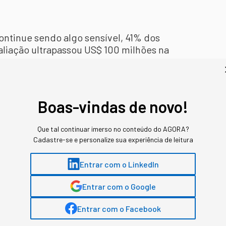
ontinue sendo algo sensível, 41% dos
aliação ultrapassou US$ 100 milhões na
resas em estágio seed afirmou ter um
s, enquanto startups early-stage disseram
a mais de US$ 1 bilhão, com quase 80%
Boas-vindas de novo!
iderando o capital de risco no continente.
Que tal continuar imerso no conteúdo do AGORA?
rmaram que os investimentos levantados até
Cadastre-se e personalize sua experiência de leitura
, com rodadas seed e Série A representando
das. “Embora apenas 23% dos entrevistados
Entrar com o LinkedIn
lém, o desenvolvimento de um ecossistema
 desempenhará um papel importante nos
Entrar com o Google
resas em estágio inicial retornam ao
Entrar com o Facebook
s de crescimento”, afirma a
Lavca
.