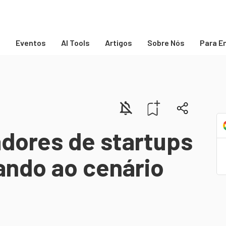
s
Eventos
AI Tools
Artigos
Sobre Nós
Para E
dores de startups
ando ao cenário