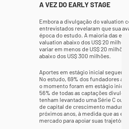
A VEZ DO EARLY STAGE
Embora a divulgação do valuation c
entrevistados revelaram que sua av
época do estudo. A maioria das emp
valuation abaixo dos US$ 20 milhõe
variar em menos de US$ 20 milhões 
abaixo dos US$ 300 milhões.
Aportes em estágio inicial seguem l
No estudo, 69% dos fundadores afi
o momento foram em estágio inicial
56% de todas as captações divulga
tenham levantado uma Série C ou a
de capital de crescimento maduro
próximos anos, à medida que as emp
mercado para apoiar suas trajetória