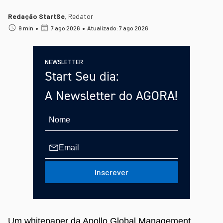
Redação StartSe
,
Redator
•
•
9 min
7 ago 2026
Atualizado: 7 ago 2026
NEWSLETTER
Start Seu dia:
A Newsletter do AGORA!
Inscrever
Um whitepaper da Apollo Global Management