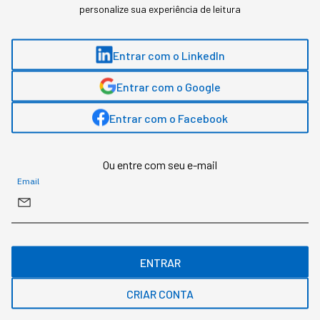
personalize sua experiência de leitura
Duas pesquisas mediram a resistência dentro
das empresas, e um estudo da Apollo descreve
o mecanismo econômico que corre em paralelo.
Entrar com o LinkedIn
Entrar com o Google
Entrar com o Facebook
Ou entre com seu e-mail
Email
ENTRAR
CRIAR CONTA
A resistência à IA raramente chega à gestão na forma de