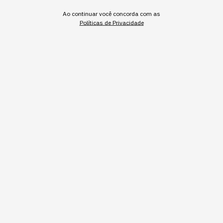
recusa declarada.
Ao continuar você concorda com as
Políticas de Privacidade
Redação StartSe
,
Redator
•
•
8 min
7 ago 2026
Atualizado: 7 ago 2026
NEWSLETTER
Start Seu dia:
A Newsletter do AGORA!
Inscrever