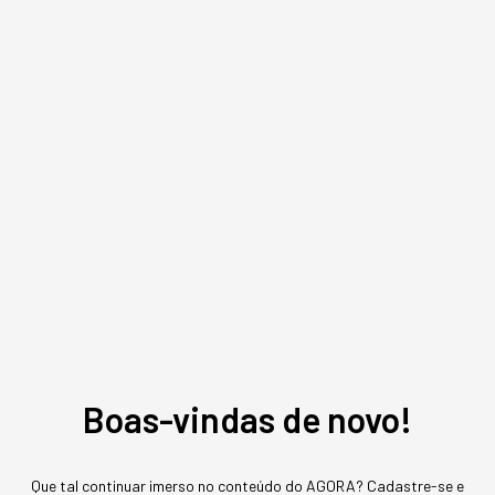
Redação Startups
,
conteúdo exclusivo
O mais conceituado portal sobre startups do Brasil. Veja mais em
www.startups.com.br.
MAIS SOBRE O ASSUNTO
Leia o próximo artigo
GESTÃO DO NEGÓCIO
Um terço da sua empresa
sabota a adoção em
Boas-vindas de novo!
Inteligência Artificial
Que tal continuar imerso no conteúdo do AGORA? Cadastre-se e