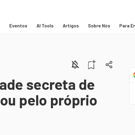
s
Eventos
AI Tools
Artigos
Sobre Nós
Para E
ade secreta de
zou pelo próprio