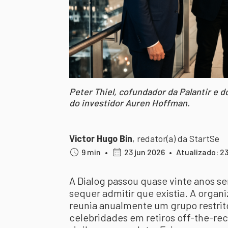
Peter Thiel, cofundador da Palantir e d
do investidor Auren Hoffman.
Victor Hugo Bin
,
redator(a) da StartSe
9 min
•
23 jun 2026
•
Atualizado: 23
A Dialog passou quase vinte anos s
sequer admitir que existia. A orga
reunia anualmente um grupo restrito 
celebridades em retiros off-the-reco