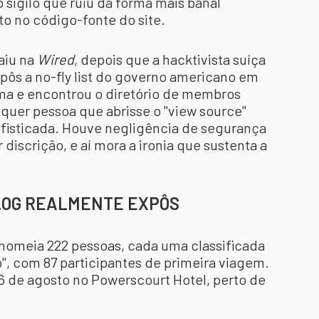
 sigilo que ruiu da forma mais banal
to no código-fonte do site.
aiu na
Wired
, depois que a hacktivista suíça
ôs a no-fly list do governo americano em
a e encontrou o diretório de membros
quer pessoa que abrisse o "view source"
ofisticada. Houve negligência de segurança
iscrição, e aí mora a ironia que sustenta a
ALOG REALMENTE EXPÔS
6 nomeia 222 pessoas, cada uma classificada
, com 87 participantes de primeira viagem.
6 de agosto no Powerscourt Hotel, perto de