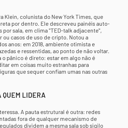
ra Klein, colunista do New York Times, que
eta por dentro. Ele descreveu painéis auto-
 por sala, em clima "TED-talk adjacente",
r ou casos de uso de cripto. Notou a
os anos: em 2018, ambiente otimista e
azedas e ressentidas, ao ponto de não voltar.
 o pânico é direto: estar em algo não é
ditar em coisas muito estranhas para
iguras que sequer confiam umas nas outras
A QUEM LIDERA
eressa. A pauta estrutural é outra: redes
montadas fora de qualquer mecanismo de
regulados dividem a mesma sala sob sigilo