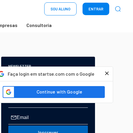
SOU ALUNO
ENTRAR
mpresas
Consultoria
NEWSLETTER
Start Seu dia:
Faça login em startse.com com o Google
A Newsletter do AGORA!
Inscrever