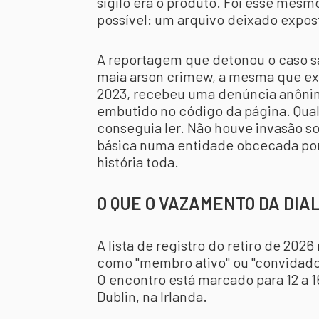
sigilo era o produto. Foi esse mesmo
possível: um arquivo deixado expos
A reportagem que detonou o caso s
maia arson crimew, a mesma que exp
2023, recebeu uma denúncia anônim
embutido no código da página. Qual
conseguia ler. Não houve invasão s
básica numa entidade obcecada por d
história toda.
O QUE O VAZAMENTO DA DI
A lista de registro do retiro de 202
como "membro ativo" ou "convidado"
O encontro está marcado para 12 a 1
Dublin, na Irlanda.