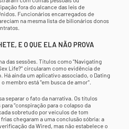
straram com contas pessoais ou
ipação fora do alcance das leis de
Unidos. Funcionários encarregados de
pareciam na mesma lista de bilionários donos
ntratos.
ETE, E O QUE ELA NÃO PROVA
ma das sessões. Títulos como "Navigating
r Sex Life?" circularam como evidência de
 Há ainda um aplicativo associado, o Dating
e o membro está "em busca de amor".
a separar o fato da narrativa. Os títulos
s para "conspiração para o colapso da
ficada sobretudo por veículos de tom
 frias chegaram a uma conclusão sóbria: a
 verificação da Wired, mas não estabelece o