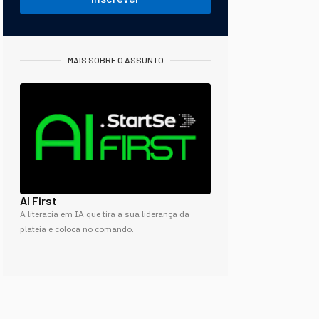
MAIS SOBRE O ASSUNTO
AI First
A literacia em IA que tira a sua liderança da
plateia e coloca no comando.