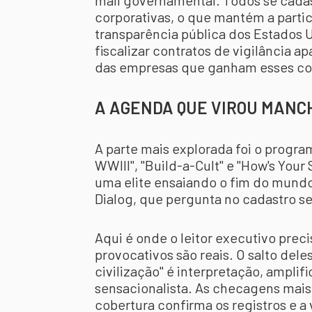
mail governamental. Todos se cada
corporativas, o que mantém a partic
transparência pública dos Estados 
fiscalizar contratos de vigilância a
das empresas que ganham esses co
A AGENDA QUE VIROU MANCH
A parte mais explorada foi o progra
WWIII", "Build-a-Cult" e "How's You
uma elite ensaiando o fim do mundo.
Dialog, que pergunta no cadastro s
Aqui é onde o leitor executivo precis
provocativos são reais. O salto dele
civilização" é interpretação, ampli
sensacionalista. As checagens mais
cobertura confirma os registros e a