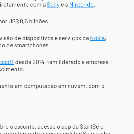
diretamente com a
Sony
e a
Nintendo
.
por US$ 8,5 bilhões.
visão de dispositivos e serviços da
Nokia
,
do de smartphones.
osoft
desde 2014, tem liderado a empresa
scimento.
emente em computação em nuvem, com o
re o assunto, acesse o app da StartSe e
e gratuitamente o novo app StartSe e tenha