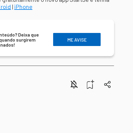
roid
|
iPhone
nteúdo? Deixa que
 quando surgirem
ME AVISE
onados!