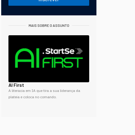
MAIS SOBRE O ASSUNTO
AI First
A literacia em IA que tira a sua liderança da
plateia e coloca no comando.