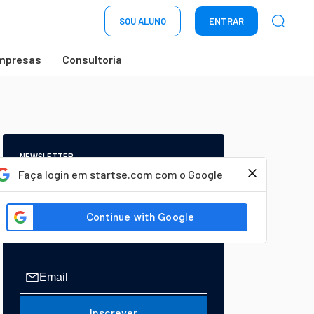
SOU ALUNO
ENTRAR
mpresas
Consultoria
NEWSLETTER
Start Seu dia:
Faça login em startse.com com o Google
A Newsletter do AGORA!
Inscrever