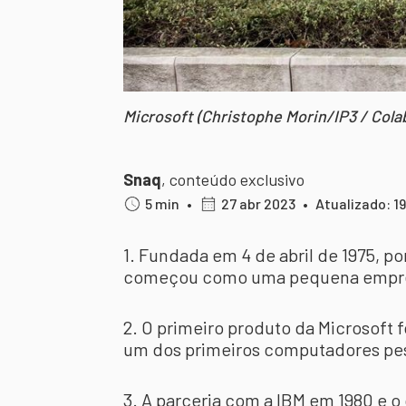
Microsoft (Christophe Morin/IP3 / Cola
Snaq
,
conteúdo exclusivo
5 min
•
27 abr 2023
•
Atualizado: 1
1. Fundada em 4 de abril de 1975, po
começou como uma pequena empres
2. O primeiro produto da Microsoft f
um dos primeiros computadores pes
3. A parceria com a IBM em 1980 e 