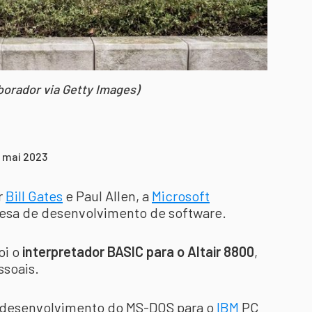
borador via Getty Images)
9 mai 2023
r
Bill Gates
e Paul Allen, a
Microsoft
a de desenvolvimento de software.
oi o
interpretador BASIC para o Altair 8800
,
soais.
o desenvolvimento do MS-DOS para o
IBM
PC