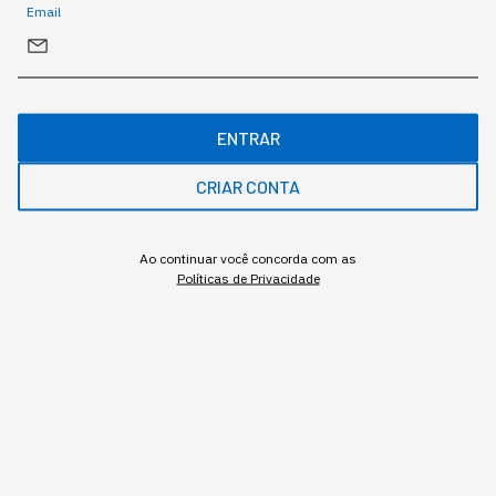
Email
ENTRAR
CRIAR CONTA
O que diferencia um chatbot de um agente autônomo, na
Ao continuar você concorda com as
prática
Políticas de Privacidade
Redação StartSe
,
Redator
•
•
11 min
4 ago 2026
Atualizado: 4 ago 2026
NEWSLETTER
Start Seu dia: