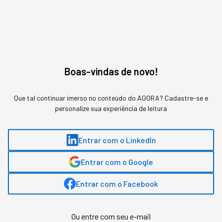
TECNOLOGIA
Chatbot ou Agentes
Autônomos: qual a diferença
e como aplicar no seu
Boas-vindas de novo!
negócio
Que tal continuar imerso no conteúdo do AGORA? Cadastre-se e
personalize sua experiência de leitura
A confusão na definição custa caro para quem
decide orçamento de IA achando que são a
mesma tecnologia em estágios diferentes de
Entrar com o LinkedIn
sofisticação.
Entrar com o Google
Entrar com o Facebook
Ou entre com seu e-mail