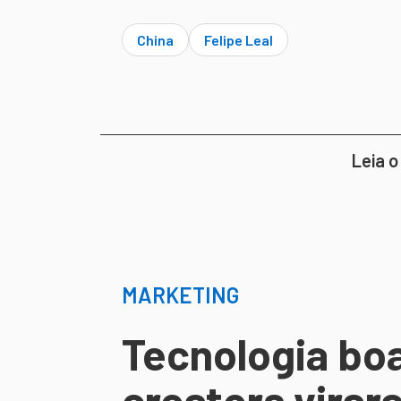
China
Felipe Leal
Leia o
MARKETING
Tecnologia boa
creators virar