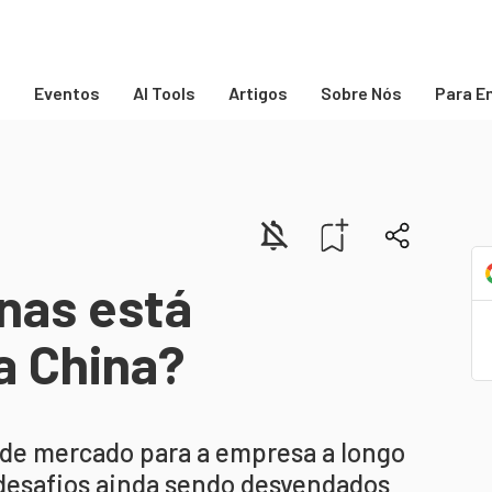
s
Eventos
AI Tools
Artigos
Sobre Nós
Para E
nas está
a China?
nde mercado para a empresa a longo
desafios ainda sendo desvendados