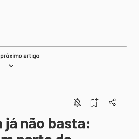
 próximo artigo
 já não basta:
am parte da