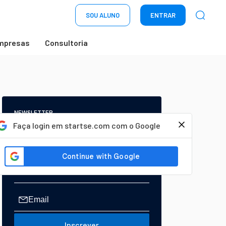
SOU ALUNO
ENTRAR
mpresas
Consultoria
NEWSLETTER
Start Seu dia:
Faça login em startse.com com o Google
A Newsletter do AGORA!
Inscrever