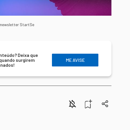
 newsletter StartSe
nteúdo? Deixa que
 quando surgirem
ME AVISE
onados!