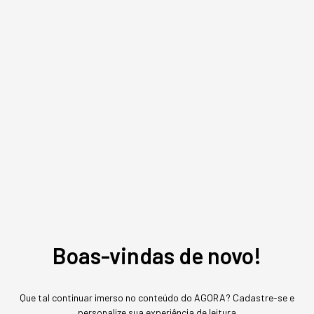
INOVAÇÃO
Os robôs, que antes eram só
da fábrica, estão sendo
"promovidos"
Aos poucos, a presença de robôs está virando o
novo normal dos negócios de alta performance.
Boas-vindas de novo!
Que tal continuar imerso no conteúdo do AGORA? Cadastre-se e
personalize sua experiência de leitura