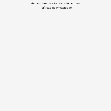
Ao continuar você concorda com as
Políticas de Privacidade
Inscrever
Os robôs, que antes só existiam em linha de montagem
automotiva, agora aparecem em centros de
distribuição, em operações de varejo e processos
industriais de empresas que nunca se viram como
"fabricantes de robô".
DA FÁBRICA PARA O CENTRO DE DISTRIBUIÇÃO E A
OPERAÇÃO TRADICIONAL
A confusão mais comum é achar que IA física é
assunto de montadora. Não é mais.