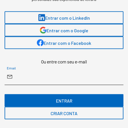
Entrar com o LinkedIn
Entrar com o Google
Entrar com o Facebook
Robô humanoide (foto: reprodução site unitree)
Ou entre com seu e-mail
Redação StartSe
,
Redator
Email
•
•
10 min
4 ago 2026
Atualizado: 4 ago 2026
NEWSLETTER
Start Seu dia:
ENTRAR
A Newsletter do AGORA!
CRIAR CONTA