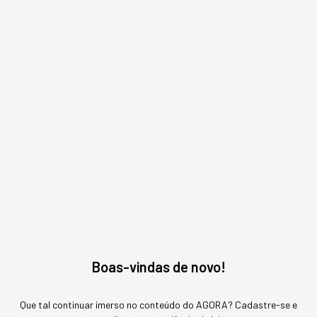
das instalações da Tecverde
, já com a parte elétrica
e hidráulica, além de banheiro e cozinha modular com
louça instalada. No canteiro,
em aproximadamente
sete horas, toda a montagem é concluída por uma
equipe de seis pessoas da empresa
, liberando o
imóvel para acabamentos finos da construtora, como
pintura, cerâmica e gesso, que pode ser finalizado em
até mais três dias de trabalho.
Todo o processo deve ter um custo em torno de R$ 71
a R$ 76 mil para a construtora, já incluindo valores de
fundação, estrutura e acabamentos da habitação --
este valor pode sofrer variações dependendo do
volume e da distância do empreendimento.
FOCO EM SUSTENTABILIDADE
Boas-vindas de novo!
Que tal continuar imerso no conteúdo do AGORA? Cadastre-se e