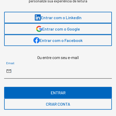
personalize sua experiência de leitura
Entrar com o LinkedIn
Entrar com o Google
Entrar com o Facebook
Ou entre com seu e-mail
Email
Casas da Tecverde construída em 7 horas e é pensada no segmento
econômico (Imagem: divulgação/Tecverde)
ENTRAR
As instalações contam ainda com o modelo de
construção à seco da Tecverde, possibilitando uma
CRIAR CONTA
redução de 90% no uso da água, quando comparado
às construções em alvenaria, onde é necessária a