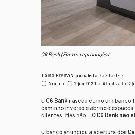
C6 Bank (Fonte: reprodução)
Tainá Freitas
,
jornalista da StartSe
4 min
•
2 jun 2023
•
Atualizado: 2 j
O
C6 Bank
nasceu como um banco 10
caminho inverso e abrindo espaços 
clientes. Mas não…
O C6 Bank não a
O banco anunciou a abertura dos
Ca