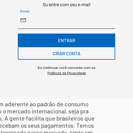
a Black.
Ou entre com seu e-mail
Email
 no público preto e periférico e busca
 financeira e serviços;
gital no mesmo período do Nubank e hoje é
ENTRAR
CRIAR CONTA
ece uma conta global em dólar para os
s de um milhão de usuários ativos e Nathalia
Ao continuar você concorda com as
Políticas de Privacidade
e Risco da Nomad, nos contou um pouquinho
m aderente ao padrão de consumo
 o o mercado internacional, seja pra
 A gente facilita que brasileiros que
 recebam os seus pagamentos. Temos
nteressada nesse mercado, tanto em