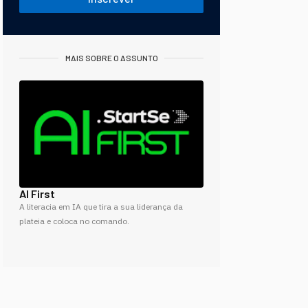
MAIS SOBRE O ASSUNTO
AI First
A literacia em IA que tira a sua liderança da
plateia e coloca no comando.