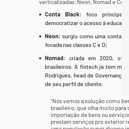
verticalizadas: Neon, Nomad e Cont
Conta Black:
foco principal
democratizar o acesso à educação
Neon:
surgiu como uma conta di
focada nas classes C e D;
Nomad:
criada em 2020, ofer
brasileiros. A fintech já tem mai
Rodrigues, head de Governança 
de seu perfil de cliente.
"Nós vemos a solução como be
brasileiro, que olha muito para
importação de bens ou serviços.
prestam serviços pro exterior
uma população super diversa i