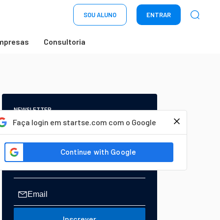
SOU ALUNO
ENTRAR
mpresas
Consultoria
NEWSLETTER
Start Seu dia:
Faça login em startse.com com o Google
A Newsletter do AGORA!
Inscrever