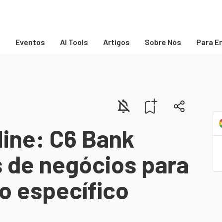
s
Eventos
AI Tools
Artigos
Sobre Nós
Para E
fline: C6 Bank
s de negócios para
o específico