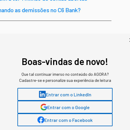
onando as demissões no C6 Bank?
sileiras foi muito marcada pelo
Nubank
(e o
ente
!). Mas, agora, o mercado está mais
Boas-vindas de novo!
ponto específico que está definindo as
torização.
Que tal continuar imerso no conteúdo do AGORA?
Cadastre-se e personalize sua experiência de leitura
 um público específico – e ele está longe de
ta semana, seu tradicional Fintech Revolution
Entrar com o LinkedIn
 de 1.600 pessoas interessadas nas
Entrar com o Google
 em fazer networking.
Entrar com o Facebook
negócio de outras três fintechs