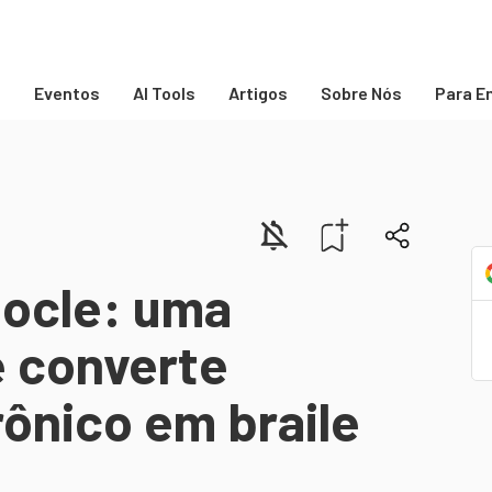
s
Eventos
AI Tools
Artigos
Sobre Nós
Para E
ocle: uma
e converte
ônico em braile