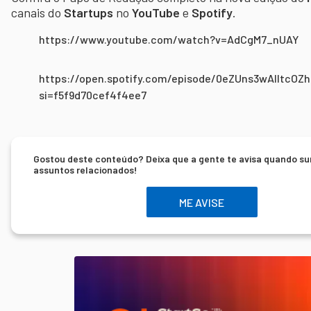
canais do
Startups
no
YouTube
e
Spotify
.
https://www.youtube.com/watch?v=AdCgM7_nUAY
https://open.spotify.com/episode/0eZUns3wAIItcO
si=f5f9d70cef4f4ee7
Gostou deste conteúdo? Deixa que a gente te avisa quando su
assuntos relacionados!
ME AVISE