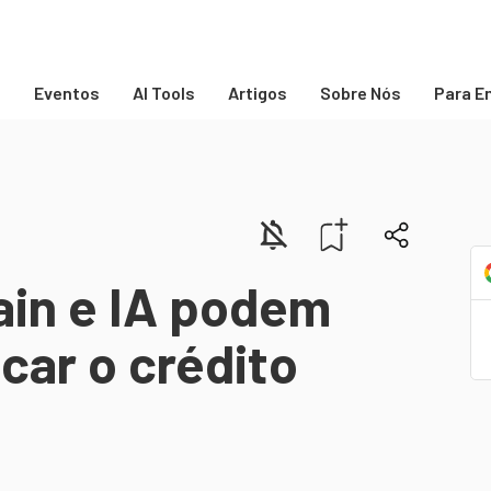
s
Eventos
AI Tools
Artigos
Sobre Nós
Para E
in e IA podem
ncar o crédito