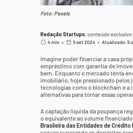
Foto: Pexels
Redação Startups
,
conteúdo exclusivo
4 min
•
5 set 2024
•
Atualizado: 5 
Imagine poder financiar a casa pró
empréstimo com garantia de imóve
bem. Enquanto o mercado tenta enc
imobiliário, hoje pressionado pelos 
tecnologias como o blockchain e a i
alternativas para tornar essas opera
A captação líquida da poupança regi
o equivalente ao volume financiad
Brasileira das Entidades de Crédito
saques superando os depósitos ness