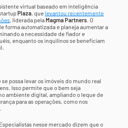
stente virtual baseado em inteligência
 startup
Plaza
, que
levantou recentemente
hões
, liderada pela
Magma Partners
. O
de forma automatizada e planeja aumentar a
iminando a necessidade de fiador e
is, enquanto os inquilinos se beneficiam
l.
e se possa levar os imóveis do mundo real
kens. Isso permite que o bem seja
o ambiente digital, ampliando o leque de
urança para as operações, como nos
.
 Especialistas nesse mercado dizem que o