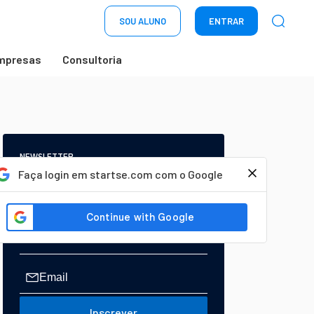
SOU ALUNO
ENTRAR
mpresas
Consultoria
NEWSLETTER
Start Seu dia:
Faça login em startse.com com o Google
A Newsletter do AGORA!
Inscrever