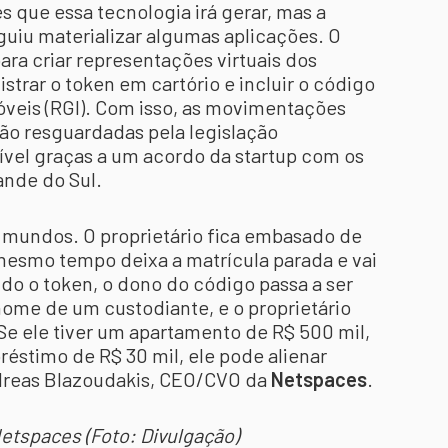
s que essa tecnologia irá gerar, mas a
guiu materializar algumas aplicações. O
ra criar representações virtuais dos
istrar o token em cartório e incluir o código
óveis (RGI). Com isso, as movimentações
ão resguardadas pela legislação
ível graças a um acordo da startup com os
ande do Sul.
s mundos. O proprietário fica embasado de
mesmo tempo deixa a matrícula parada e vai
o o token, o dono do código passa a ser
nome de um custodiante, e o proprietário
e ele tiver um apartamento de R$ 500 mil,
éstimo de R$ 30 mil, ele pode alienar
ndreas Blazoudakis, CEO/CVO da
Netspaces
.
etspaces (Foto: Divulgação)