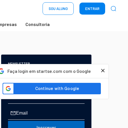
SOU ALUNO
ENTRAR
mpresas
Consultoria
NEWSLETTER
Start Seu dia:
Faça login em startse.com com o Google
A Newsletter do AGORA!
Inscrever