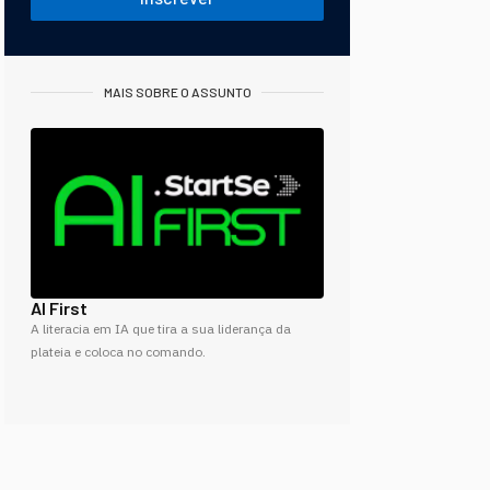
MAIS SOBRE O ASSUNTO
AI First
A literacia em IA que tira a sua liderança da
plateia e coloca no comando.