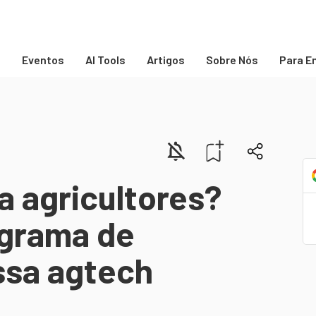
s
Eventos
AI Tools
Artigos
Sobre Nós
Para E
a agricultores?
grama de
ssa agtech