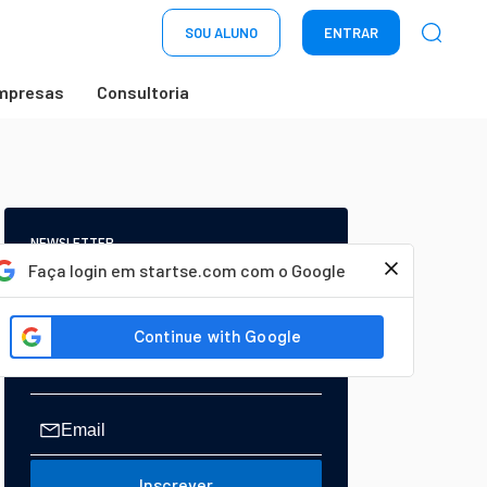
SOU ALUNO
ENTRAR
mpresas
Consultoria
NEWSLETTER
Start Seu dia:
Faça login em startse.com com o Google
A Newsletter do AGORA!
Inscrever