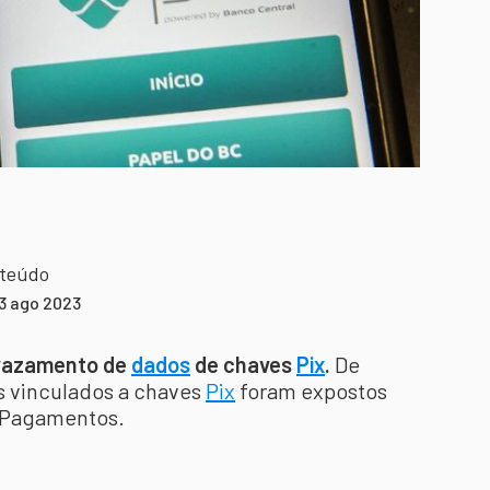
nteúdo
3 ago 2023
 vazamento de
dados
de chaves
Pix
.
De
s vinculados a chaves
Pix
foram expostos
i Pagamentos.