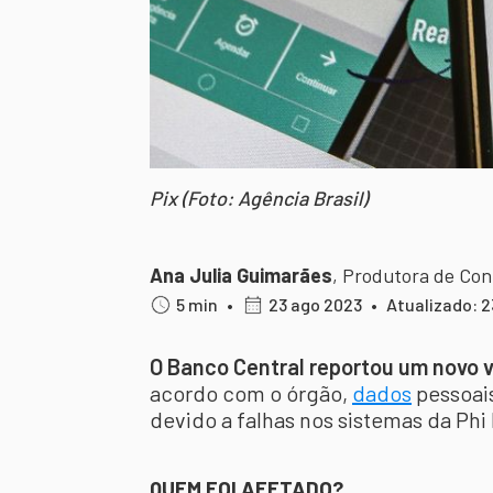
Pix (Foto: Agência Brasil)
Ana Julia Guimarães
,
Produtora de Co
5 min
•
23 ago 2023
•
Atualizado: 2
O Banco Central reportou um novo
acordo com o órgão,
dados
pessoai
devido a falhas nos sistemas da Ph
QUEM FOI AFETADO?