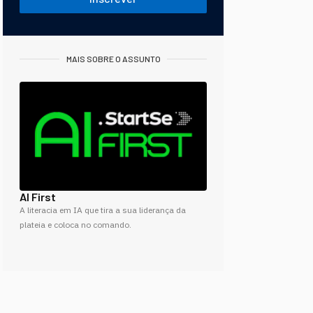
MAIS SOBRE O ASSUNTO
AI First
A literacia em IA que tira a sua liderança da
plateia e coloca no comando.