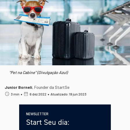
“Pet na Cabine" (Divulgação Azul)
Junior Borneli
,
Founder da StartSe
•
•
3 min
6 dez 2022
Atualizado: 19 jun 2023
NEWSLETTER
Start Seu dia: