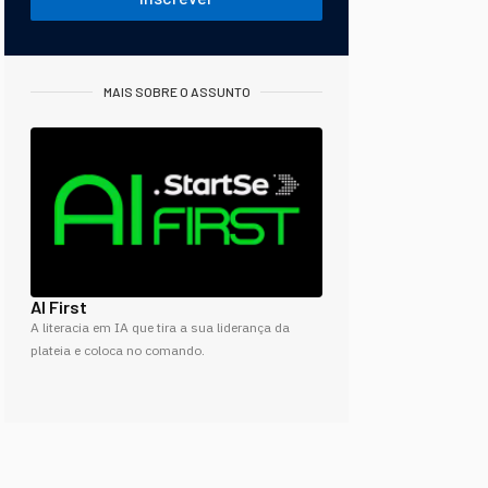
MAIS SOBRE O ASSUNTO
AI First
A literacia em IA que tira a sua liderança da
plateia e coloca no comando.