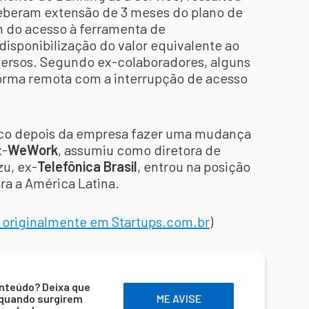
ceberam extensão de 3 meses do plano de
m do acesso à ferramenta de
sponibilização do valor equivalente ao
versos. Segundo ex-colaboradores, alguns
forma remota com a interrupção de acesso
o depois da empresa fazer uma mudança
x-
WeWork
, assumiu como diretora de
u, ex-
Telefônica Brasil
, entrou na posição
ra a América Latina.
o originalmente em Startups.com.br
)
nteúdo? Deixa que
 quando surgirem
ME AVISE