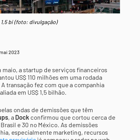
,5 bi (foto: divulgação)
 mai 2023
 maio, a startup de serviços financeiros
vantou US$ 110 milhões em uma rodada
. A transação fez com que a companhia
valiada em US$ 1,5 bilhão.
 pelas ondas de demissões que têm
ups
, a
Dock
confirmou que cortou cerca de
 Brasil e 30 no México. As demissões
hia, especialmente marketing, recursos
ista provisória
já começou a rodar na web.