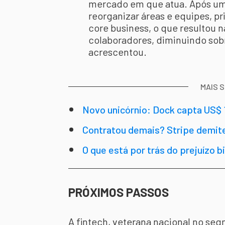
mercado em que atua. Após um
reorganizar áreas e equipes, p
core business, o que resultou 
colaboradores, diminuindo sobr
acrescentou.
MAIS 
Novo unicórnio: Dock capta US$ 1
Contratou demais? Stripe demite
O que está por trás do prejuízo b
PRÓXIMOS PASSOS
A fintech, veterana nacional no seg