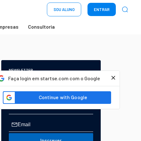
SOU ALUNO
ENTRAR
mpresas
Consultoria
NEWSLETTER
Start Seu dia:
Faça login em startse.com com o Google
A Newsletter do AGORA!
Inscrever