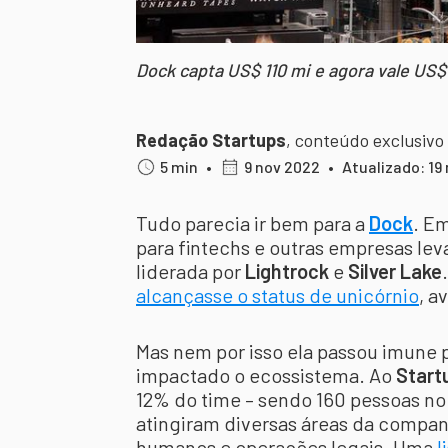
Dock capta US$ 110 mi e agora vale US$ 1
Redação Startups
,
conteúdo exclusivo
5 min
•
9 nov 2022
•
Atualizado: 19
Tudo parecia ir bem para a
Dock
. Em
para fintechs e outras empresas le
liderada por
Lightrock
e
Silver Lake
alcançasse o status de unicórnio
, a
Mas nem por isso ela passou imune
impactado o ecossistema. Ao
Start
12% do time – sendo 160 pessoas no
atingiram diversas áreas da compan
humanos e operações legais. Uma
l