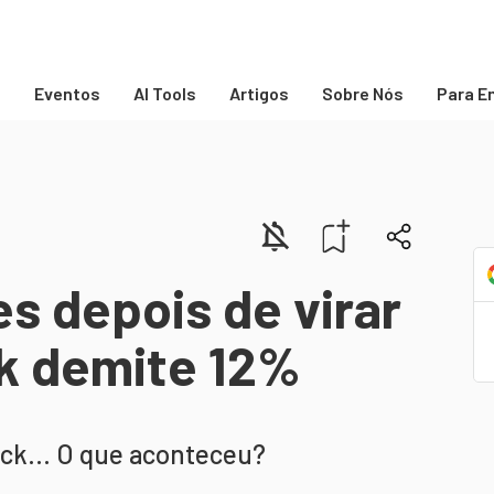
s
Eventos
AI Tools
Artigos
Sobre Nós
Para E
s depois de virar
ck demite 12%
ock... O que aconteceu?