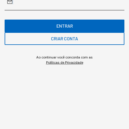
ENTRAR
Assuntos relacionados
CRIAR CONTA
Marketing
Amazon
Jeff Bezos
Ao continuar você concorda com as
Políticas de Privacidade
MAIS SOBRE O ASSUNTO
Leia o próximo artigo
INOVAÇÃO