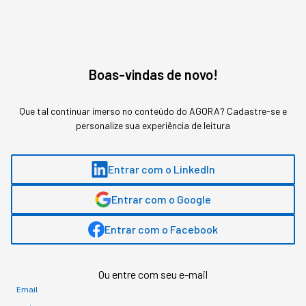
Gostou deste conteúdo? Deixa que a gente te avisa
quando surgirem assuntos relacionados!
ME AVISE
Boas-vindas de novo!
Que tal continuar imerso no conteúdo do AGORA? Cadastre-se e
personalize sua experiência de leitura
Entrar com o LinkedIn
Entrar com o Google
Entrar com o Facebook
Ou entre com seu e-mail
Email