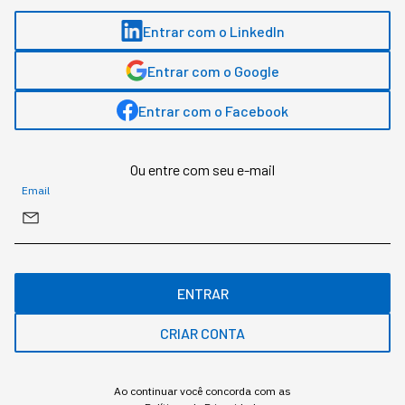
Entrar com o LinkedIn
Entrar com o Google
Entrar com o Facebook
O que diferencia um chatbot de um agente autônomo, na
prática
Ou entre com seu e-mail
Email
Redação StartSe
,
Redator
•
•
11 min
4 ago 2026
Atualizado: 4 ago 2026
ENTRAR
NEWSLETTER
Start Seu dia:
CRIAR CONTA
A Newsletter do AGORA!
Ao continuar você concorda com as