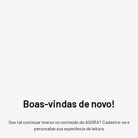
Chatbot ou Agentes
Autônomos: qual a diferença
e como aplicar no seu
negócio
A confusão na definição custa caro para quem
decide orçamento de IA achando que são a
mesma tecnologia em estágios diferentes de
sofisticação.
Boas-vindas de novo!
Que tal continuar imerso no conteúdo do AGORA? Cadastre-se e
personalize sua experiência de leitura