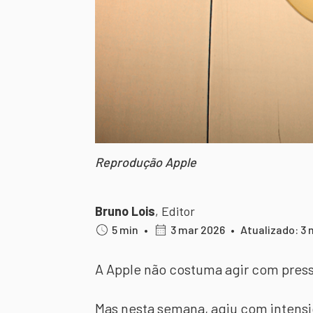
Reprodução Apple
Bruno Lois
,
Editor
5 min
•
3 mar 2026
•
Atualizado: 3
A Apple não costuma agir com press
Mas nesta semana, agiu com intens