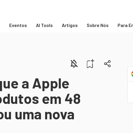
s
Eventos
AI Tools
Artigos
Sobre Nós
Para E
ue a Apple
rodutos em 48
zou uma nova