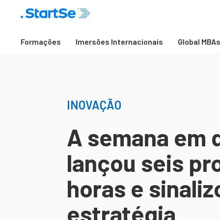
Formações
Imersões Internacionais
Global MBA
INOVAÇÃO
A semana em q
lançou seis p
horas e sinali
estratégia