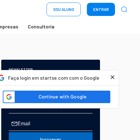
SOU ALUNO
ENTRAR
mpresas
Consultoria
NEWSLETTER
Start Seu dia:
Faça login em startse.com com o Google
A Newsletter do AGORA!
Inscrever