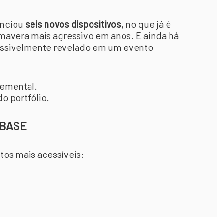
unciou
seis novos dispositivos
, no que já é
mavera mais agressivo em anos. E ainda há
ossivelmente revelado em um evento
remental.
o portfólio.
 BASE
os mais acessíveis: