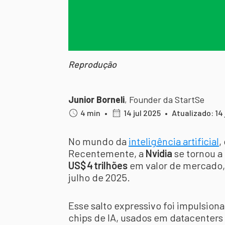
Reprodução
Junior Borneli
,
Founder da StartSe
4 min
•
14 jul 2025
•
Atualizado: 14 
No mundo da
inteligência artificial
,
Recentemente, a
Nvidia
se tornou a
US$ 4 trilhões
em valor de mercado,
julho de 2025.
Esse salto expressivo foi impulsio
chips de IA, usados em datacenter