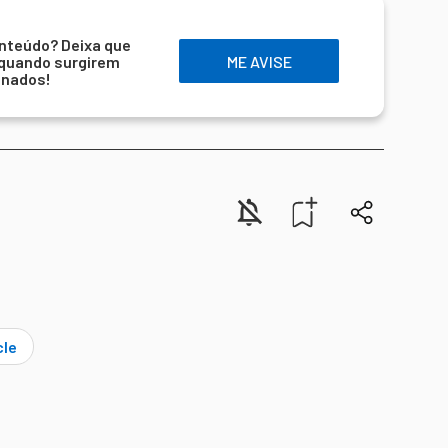
nteúdo? Deixa que
 quando surgirem
ME AVISE
onados!
cle