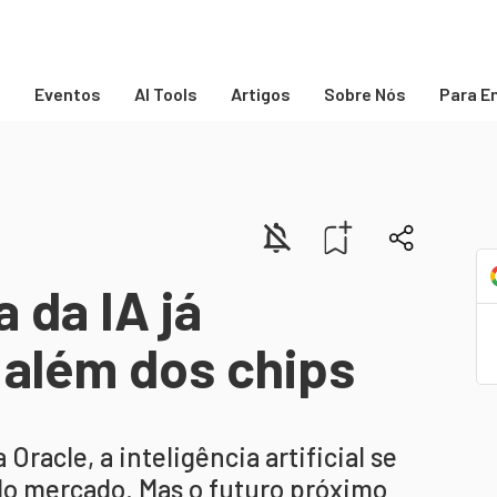
s
Eventos
AI Tools
Artigos
Sobre Nós
Para E
 da IA já
 além dos chips
Oracle, a inteligência artificial se
do mercado. Mas o futuro próximo