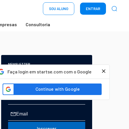
SOU ALUNO
ENTRAR
mpresas
Consultoria
NEWSLETTER
Start Seu dia:
Faça login em startse.com com o Google
A Newsletter do AGORA!
Inscrever