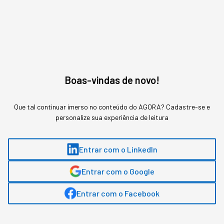
TECNOLOGIA
Chatbot ou Agentes
Autônomos: qual a diferença
Boas-vindas de novo!
e como aplicar no seu
negócio
Que tal continuar imerso no conteúdo do AGORA? Cadastre-se e
personalize sua experiência de leitura
A confusão na definição custa caro para quem
decide orçamento de IA achando que são a
Entrar com o LinkedIn
mesma tecnologia em estágios diferentes de
sofisticação.
Entrar com o Google
Entrar com o Facebook