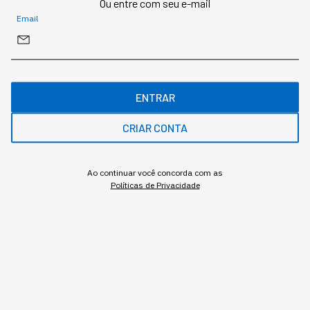
Ou entre com seu e-mail
Email
ENTRAR
CRIAR CONTA
Ao continuar você concorda com as
O que diferencia um chatbot de um agente autônomo, na
Políticas de Privacidade
prática
Redação StartSe
,
Redator
•
•
11 min
4 ago 2026
Atualizado: 4 ago 2026
NEWSLETTER
Start Seu dia: