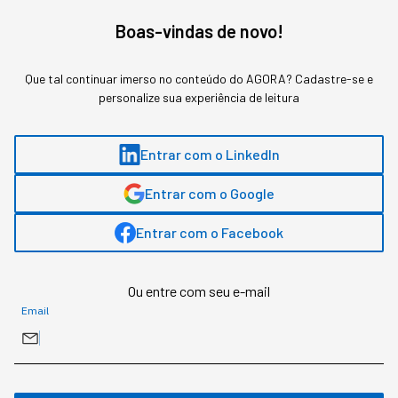
Uma música ou artista preferido:
Bruce Springsteen
Boas-vindas de novo!
Uma mania:
Buscar eficiência em tudo o que faço
Que tal continuar imerso no conteúdo do AGORA? Cadastre-se e
personalize sua experiência de leitura
Para relaxar?
Natureza
Entrar com o LinkedIn
Sua melhor qualidade:
Perseverança
Entrar com o Google
Gostou deste conteúdo? Deixa que a gente te avisa
Entrar com o Facebook
quando surgirem assuntos relacionados!
ME AVISE
Ou entre com seu e-mail
Email