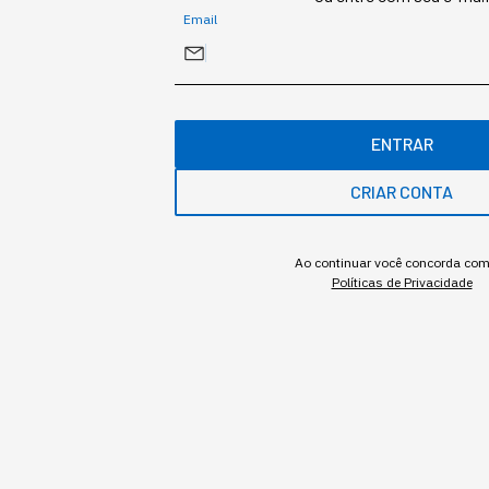
Email
ENTRAR
CRIAR CONTA
Ao continuar você concorda co
Políticas de Privacidade
(Foto: GettyImages).
Bruno Lois
,
Editor
•
•
10 min
12 mar 2026
Atualizado: 12 mar 2026
NEWSLETTER
Start Seu dia: