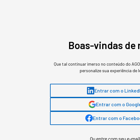
VENDAS
Varejo Brasileiro Bate Recorde
Em janeiro de 2026, o comércio varejista atingiu o
Boas-vindas de 
série histórica — superando expectativas, rever
revelando quem são os novos protagonistas do co
Que tal continuar imerso no conteúdo do AG
personalize sua experiência de l
Entrar com o Linked
Entrar com o Googl
Entrar com o Facebo
Ou entre com seu e-mail