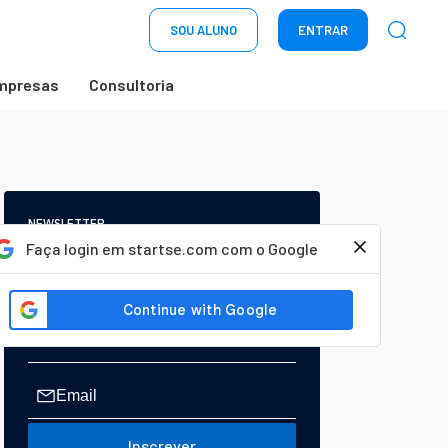
SOU ALUNO
ENTRAR
mpresas
Consultoria
NEWSLETTER
Start Seu dia:
Faça login em startse.com com o Google
A Newsletter do AGORA!
Inscrever