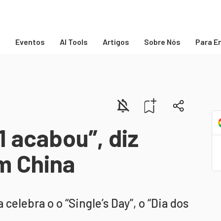
s
Eventos
AI Tools
Artigos
Sobre Nós
Para E
1 acabou”, diz
m China
celebra o o “Single’s Day”, o “Dia dos