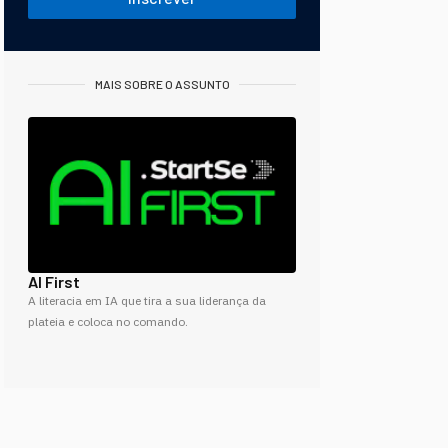
MAIS SOBRE O ASSUNTO
AI First
A literacia em IA que tira a sua liderança da
plateia e coloca no comando.