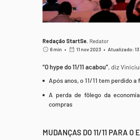
Redação StartSe
,
Redator
6 min
•
11 nov 2023
•
Atualizado: 13
“O hype do 11/11 acabou”
, diz Vinici
Após anos, o 11/11 tem perdido a
A perda de fôlego da economi
compras
MUDANÇAS DO 11/11 PARA O