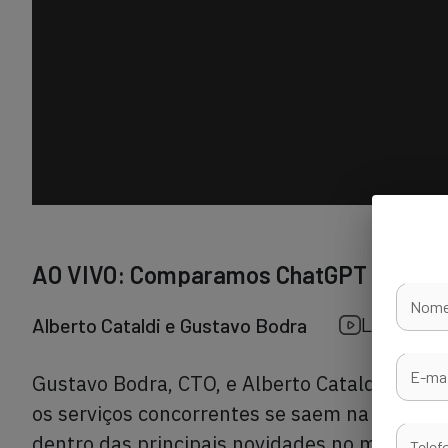
AO VIVO: Comparamos ChatGPT com os
Nome
Live
Alberto Cataldi e Gustavo Bodra
E-mai
Gustavo Bodra, CTO, e Alberto Cataldi, hea
os serviços concorrentes se saem na comparaç
dentro das principais novidades no mundo da 
Telef